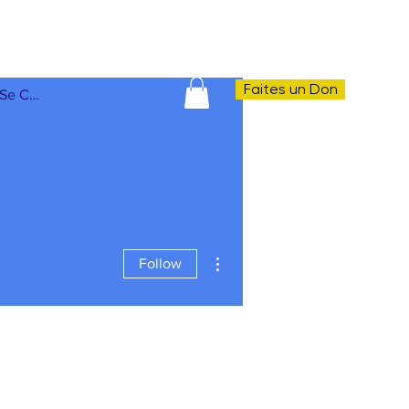
Faites un Don
Se Connecter
More actions
Follow