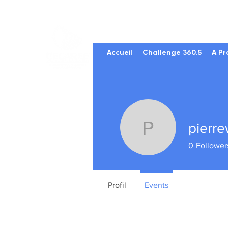
Accueil
Challenge 360.5
A Pr
pierr
pierrewi
0
Follower
Profil
Events