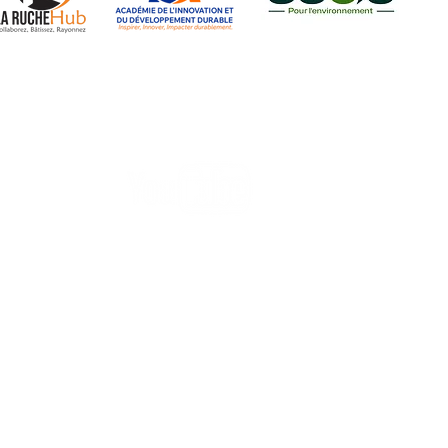
Paroles et Actions Vertes
Graphik Art Promo