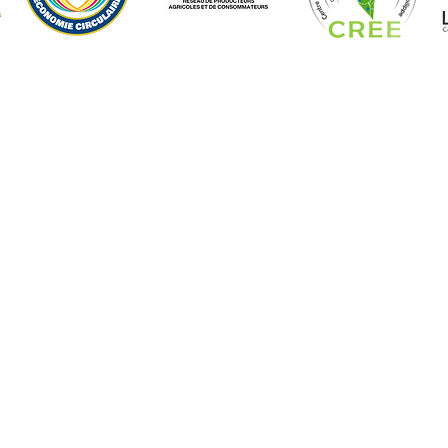
CONTACTS
+509 35 61 0303
|
35 68 8686
administration@cecaree.org
cecareehaiti@gmail.com
recherche.developpement@cecaree.or
g
enseignement@cecaree.org
communications@cecaree.org
FACEBOOK |
YOUTUBE
Tous droits réservés Fièrement créé par 