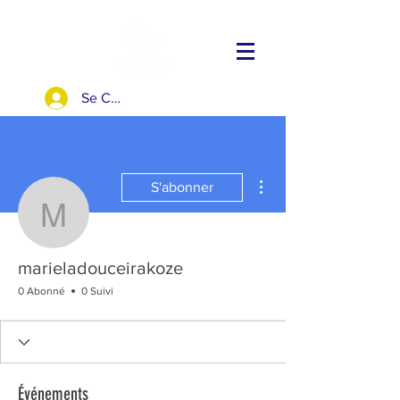
Se Connecter
Plus d'actions
S'abonner
marieladouceirakoze
marieladouceirakoze
0 Abonné
0 Suivi
Événements