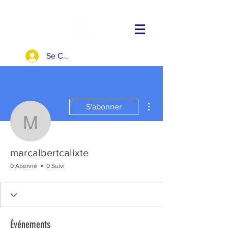
Se Connecter
Plus d'actions
S'abonner
marcalbertcalixte
marcalbertcalixte
0 Abonné
0 Suivi
Événements