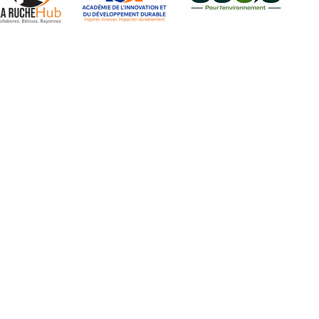
Paroles et Actions Vertes
Graphik Art Promo