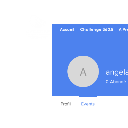
Accueil
Challenge 360.5
A Pr
angel
angelajo
0
Abonné
Profil
Events