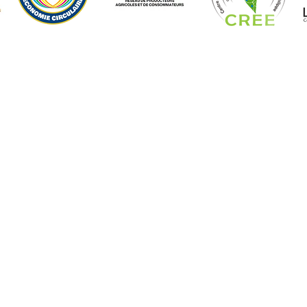
CONTACTS
+509 35 61 0303
|
35 68 8686
administration@cecaree.org
cecareehaiti@gmail.com
recherche.developpement@cecaree.or
g
enseignement@cecaree.org
communications@cecaree.org
FACEBOOK |
YOUTUBE
Tous droits réservés Fièrement créé par 