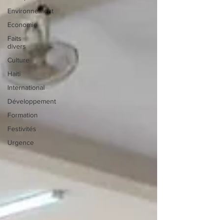
Environnement
Economie
Faits
divers
Culture
Haiti
International
Développement
Formation
Festivités
Urgence