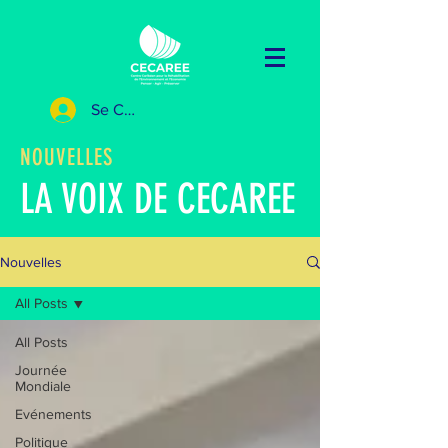
Se Connecter
NOUVELLES
LA VOIX DE CECAREE
Nouvelles
All Posts
All Posts
Journée
Mondiale
Evénements
Politique