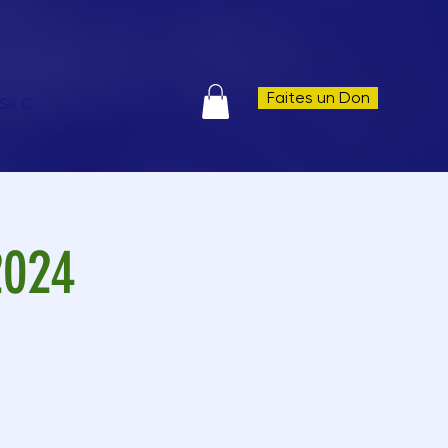
Faites un Don
Se Connecter
2024