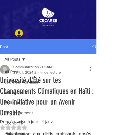
Se Connecter
Post
All Posts
Communication CECAREE
All Posts
25 juil. 2024
2 min de lecture
Université d'Été sur les
Journée Mondiale
Changements Climatiques en Haïti :
Evénements
Une Initiative pour un Avenir
Politique
Durable
Environnement
Dernière mise à jour :
4 janv.
Economie
Noté NaN étoiles sur 5.
Faits divers
En réponse aux défis croissants posés 