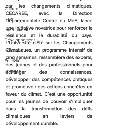
par les changements climatiques, 
Culture
CECAREE, avec la Direction 
Haiti
Départementale Centre du MdE, lance 
une initiative novatrice pour renforcer la 
International
résilience et la durabilité du pays. 
Développement
L'Université d'Été sur les Changements 
Climatiques, un programme intensif de 
Formation
cinq semaines, rassemblera des experts, 
Festivités
des jeunes et des professionnels pour 
Urgence
échanger des connaissances, 
développer des compétences pratiques 
et promouvoir des actions concrètes en 
faveur du climat. C’est une opportunité 
pour les jeunes de pouvoir s’impliquer 
dans la transformation des défis 
climatiques en leviers de 
développement durable.