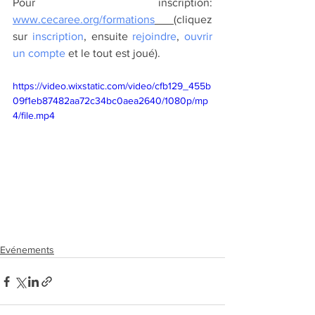
Pour inscription: 
www.cecaree.org/formations
(cliquez 
sur 
inscription
, ensuite 
rejoindre
, 
ouvrir 
un compte
 et le tout est joué).
https://video.wixstatic.com/video/cfb129_455b
09f1eb87482aa72c34bc0aea2640/1080p/mp
4/file.mp4
Evénements