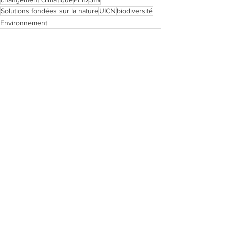
Solutions fondées sur la nature
UICN
biodiversité
Environnement
Voir tout
Posts récents