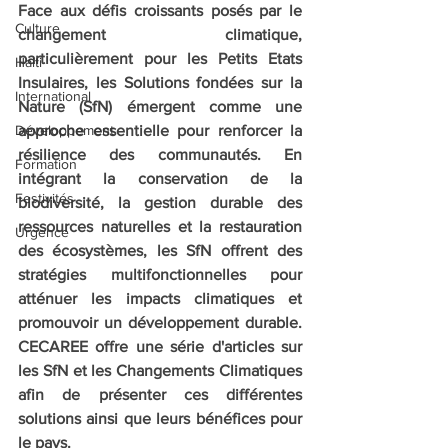
Face aux défis croissants posés par le 
Culture
changement climatique, 
particulièrement pour les Petits Etats 
Haiti
Insulaires, les Solutions fondées sur la 
International
Nature (SfN) émergent comme une 
Développement
approche essentielle pour renforcer la 
résilience des communautés. En 
Formation
intégrant la conservation de la 
Festivités
biodiversité, la gestion durable des 
ressources naturelles et la restauration 
Urgence
des écosystèmes, les SfN offrent des 
stratégies multifonctionnelles pour 
atténuer les impacts climatiques et 
promouvoir un développement durable. 
CECAREE offre une série d'articles sur 
les SfN et les Changements Climatiques 
afin de présenter ces différentes 
solutions ainsi que leurs bénéfices pour 
le pays.