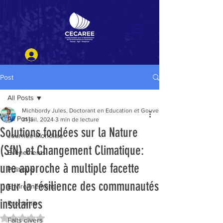
Se Connecter
Post
All Posts
Michbordy Jules, Doctorant en Education et Gouvernance, M.Sc en Amén
All Posts
31 juil. 2024
3 min de lecture
Solutions fondées sur la Nature
Journée Mondiale
(SfN) et Changement Climatique:
Evénements
une approche à multiple facette
Politique
pour la résilience des communautés
Environnement
insulaires
Economie
Noté NaN étoiles sur 5.
Faits divers