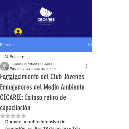
Se Connecter
Entrada
All Posts
Communication CECAREE
All Posts
16 abr 2024
3 min de lectura
Fortalecimiento del Club Jóvenes
Eventos
Embajadores del Medio Ambiente
CECAREE: Exitoso retiro de
capacitación
Obtuvo NaN de 5 estrellas.
Durante un retiro intensivo de 
formación los días 28 de marzo y 1 de 