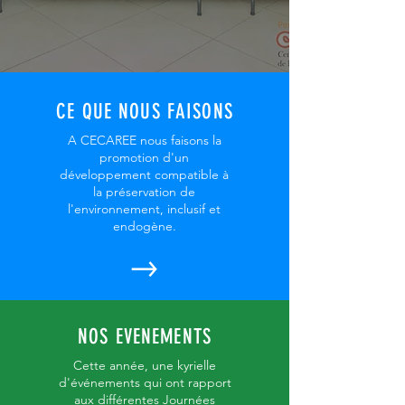
CE QUE NOUS FAISONS
A CECAREE nous faisons la
promotion d'un
développement compatible à
la préservation de
l'environnement, inclusif et
endogène.
NOS EVENEMENTS
Cette année, une kyrielle
d'événements qui ont rapport
aux différentes Journées