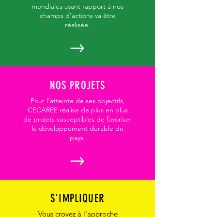
mondiales ayant rapport à nos
champs d'actions va être
réalisée.
NOS PROJETS
Pour l'atteinte de ses objectifs,
CECAREE réalise de plus en plus
de projets susceptibles de favoriser
le développement durable du
pays.
S'IMPLIQUER
Vous croyez à l'approche